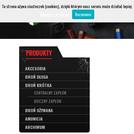
Ta strona używa ciasteczek (cookies), dzięki którym nasz serwis może działać lepiej.
Dowiedz się więcej
Rozumiem
AKCESORIA
BROŃ DŁUGA
BROŃ KRÓTKA
CENTRALNY ZAPŁON
BOCZNY ZAPŁON
BROŃ UŻYWANA
AMUNICJA
ARCHIWUM